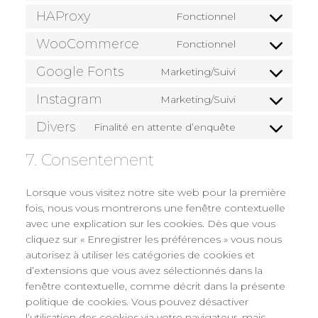
to
HAProxy
Fonctionnel
Consent
service
to
WooCommerce
google-
Fonctionnel
Consent
service
analytics
to
Google Fonts
haproxy
Marketing/Suivi
Consent
service
to
Instagram
woocommerc
Marketing/Suivi
Consent
service
to
Divers
google-
Finalité en attente d’enquête
Consent
service
fonts
to
instagram
7. Consentement
service
divers
Lorsque vous visitez notre site web pour la première
fois, nous vous montrerons une fenêtre contextuelle
avec une explication sur les cookies. Dès que vous
cliquez sur « Enregistrer les préférences » vous nous
autorisez à utiliser les catégories de cookies et
d’extensions que vous avez sélectionnés dans la
fenêtre contextuelle, comme décrit dans la présente
politique de cookies. Vous pouvez désactiver
l’utilisation des cookies via votre navigateur, mais